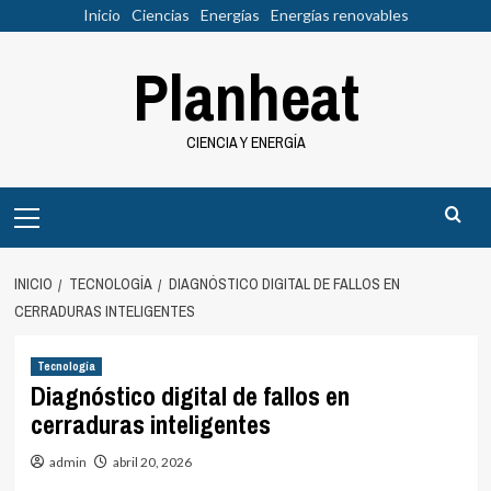
Saltar
Inicio
Ciencias
Energías
Energías renovables
al
Planheat
contenido
CIENCIA Y ENERGÍA
Menú
principal
INICIO
TECNOLOGÍA
DIAGNÓSTICO DIGITAL DE FALLOS EN
CERRADURAS INTELIGENTES
Tecnología
Diagnóstico digital de fallos en
cerraduras inteligentes
admin
abril 20, 2026