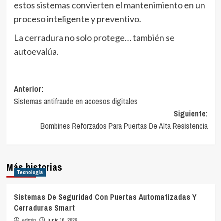
estos sistemas convierten el mantenimiento en un
proceso inteligente y preventivo.
La cerradura no solo protege… también se
autoevalúa.
Navegación
Anterior:
Sistemas antifraude en accesos digitales
de
Siguiente:
entradas
Bombines Reforzados Para Puertas De Alta Resistencia
Más historias
Tecnología
Sistemas De Seguridad Con Puertas Automatizadas Y
Cerraduras Smart
junio 16, 2026
admin