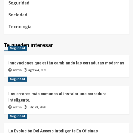
Seguridad
Sociedad
Tecnología
Te pueden interesar
Seguridad
Innovaciones que están cambiando las cerraduras modernas
agosto 4, 2026
admin
Seguridad
Los errores más comunes al instalar una cerradura
inteligente.
julio 29, 2026
admin
Seguridad
La Evolución Del Acceso Inteligente En Oficinas