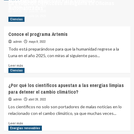
Sistemas De Seguridad Para Viviendas
La Evolución Del Acceso Inteligente En Oficinas
agosto 4, 2026
admin
Automatizadas
julio 29, 2026
admin
julio 20, 2026
admin
julio 14, 2026
admin
Ciencias
Conoce el programa Artemis
mayo 9, 2022
admin
Todo está preparándose para que la humanidad regrese a la
Luna en el año 2025, con miras al siguiente paso...
Leer
Leer más
más
Ciencias
sobre
Conoce
¿Por qué los científicos apuestan a las energías limpias
el
para detener el cambio climático?
programa
Artemis
abril 26, 2022
admin
Los científicos no solo son portadores de malas noticias en lo
relacionado con el cambo climático, ya que muchas veces...
Leer
Leer más
más
Energías renovables
sobre