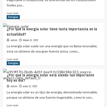
verde
fósiles por...
Leer
Leer más
más
Energías
sobre
Beneficios
¿Por qué la energía solar tiene tanta importancia en la
de
actualidad?
la
energía
febrero 11, 2022
admin
renovable
La energía solar suele ser una energía que se llama renovable,
para
esta se obtiene de una gran fuente única, como...
el
planeta
Leer
Leer más
más
Energías
sobre
¿Por
¿Por qué la energía solar está siendo tan importante
qué
hoy en día?
la
energía
enero 13, 2022
admin
solar
La energía solar es un tipo de energía, denominada renovable,
tiene
porque se obtiene de una fuente inagotable, como lo son...
tanta
importancia
Leer
Leer más