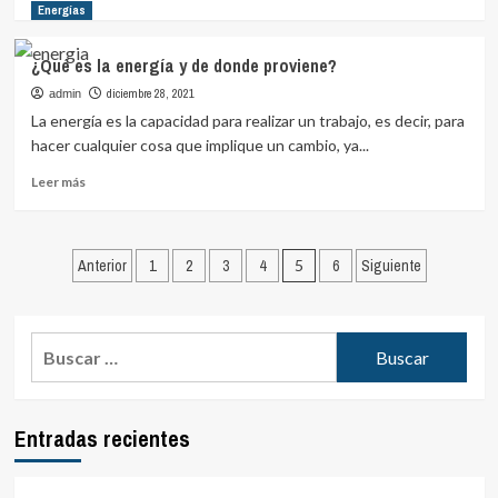
en
más
Energías
la
sobre
actualidad?
¿Por
¿Qué es la energía y de donde proviene?
qué
la
diciembre 28, 2021
admin
energía
La energía es la capacidad para realizar un trabajo, es decir, para
solar
hacer cualquier cosa que implique un cambio, ya...
está
siendo
Leer
Leer más
tan
más
importante
sobre
hoy
¿Qué
Paginación
en
es
Anterior
1
2
3
4
5
6
Siguiente
día?
la
de
energía
entradas
y
Buscar:
de
donde
proviene?
Entradas recientes