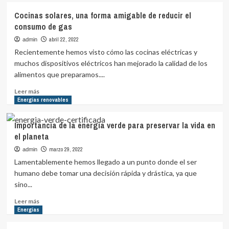
¿Por
Cocinas solares, una forma amigable de reducir el
qué
consumo de gas
los
científicos
abril 22, 2022
admin
apuestan
Recientemente hemos visto cómo las cocinas eléctricas y
a
muchos dispositivos eléctricos han mejorado la calidad de los
las
alimentos que preparamos....
energías
limpias
Leer
Leer más
para
más
Energías renovables
detener
sobre
el
Cocinas
Importancia de la energía verde para preservar la vida en
cambio
solares,
el planeta
climático?
una
forma
marzo 29, 2022
admin
amigable
Lamentablemente hemos llegado a un punto donde el ser
de
humano debe tomar una decisión rápida y drástica, ya que
reducir
sino...
el
consumo
Leer
Leer más
de
más
Energías
gas
sobre
Importancia