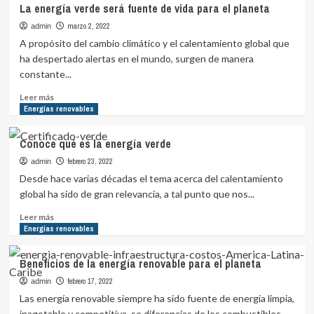
La energía verde será fuente de vida para el planeta
de
la
marzo 2, 2022
admin
energía
A propósito del cambio climático y el calentamiento global que
verde
ha despertado alertas en el mundo, surgen de manera
para
constante...
preservar
la
Leer
Leer más
vida
más
Energías renovables
en
sobre
el
La
Conoce qué es la energía verde
planeta
energía
verde
febrero 23, 2022
admin
será
Desde hace varias décadas el tema acerca del calentamiento
fuente
global ha sido de gran relevancia, a tal punto que nos...
de
vida
Leer
Leer más
para
más
Energías renovables
el
sobre
planeta
Conoce
Beneficios de la energía renovable para el planeta
qué
es
febrero 17, 2022
admin
la
Las energía renovable siempre ha sido fuente de energía limpia,
energía
inagotable y competitiva, se diferencias de los combustibles